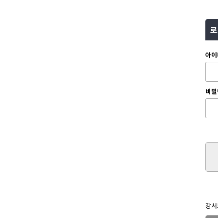
로
아이
비밀
강서